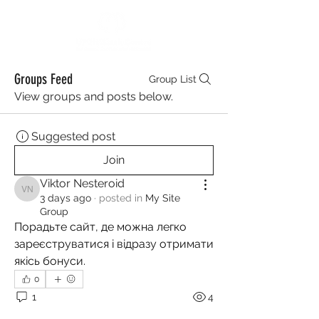
Groups Feed
Group List
View groups and posts below.
Suggested post
Join
Viktor Nesteroid
Viktor Nesteroid
3 days ago
·
posted in
My Site
Group
Порадьте сайт, де можна легко 
зареєструватися і відразу отримати 
якісь бонуси.
0
1
4