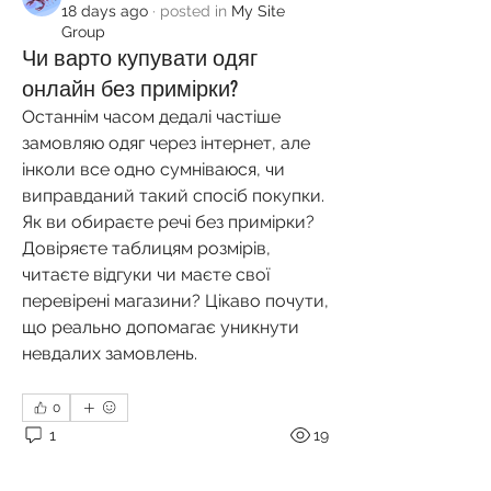
18 days ago
·
posted in
My Site
Group
Чи варто купувати одяг
онлайн без примірки?
Останнім часом дедалі частіше 
замовляю одяг через інтернет, але 
інколи все одно сумніваюся, чи 
виправданий такий спосіб покупки. 
Як ви обираєте речі без примірки? 
Довіряєте таблицям розмірів, 
читаєте відгуки чи маєте свої 
перевірені магазини? Цікаво почути, 
що реально допомагає уникнути 
невдалих замовлень.
0
1
19